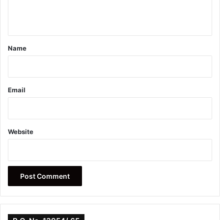
e
n
t
*
Name
Email
Website