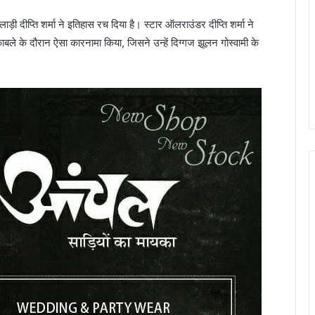
़ी दीप्ति शर्मा ने इतिहास रच दिया है। स्टार ऑलराउंडर दीप्ति शर्मा ने
बले के दौरान ऐसा कारनामा किया, जिसने उन्हें दिग्गज झूलन गोस्वामी के