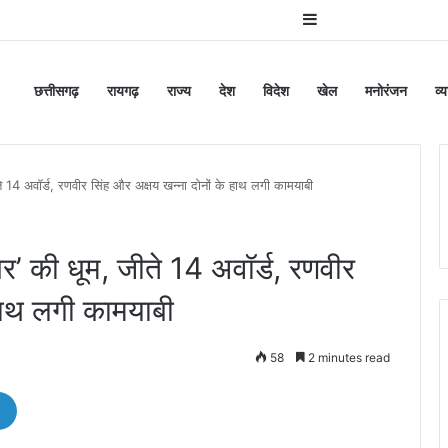
Sidebar
छत्तीसगढ़
रायगढ़
राज्य
देश
विदेश
खेल
मनोरंजन
व्
ीते 14 अवॉर्ड, रणवीर सिंह और अक्षय खन्ना दोनों के हाथ लगी कामयाबी
ंधर’ की धूम, जीते 14 अवॉर्ड, रणवीर
 हाथ लगी कामयाबी
58
2 minutes read