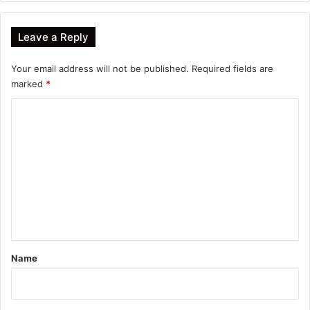
Leave a Reply
Your email address will not be published.
Required fields are
marked
*
C
o
m
m
e
n
t
*
Name