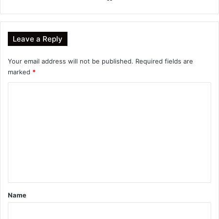
Leave a Reply
Your email address will not be published.
Required fields are
marked
*
C
o
m
m
e
n
t
*
Name