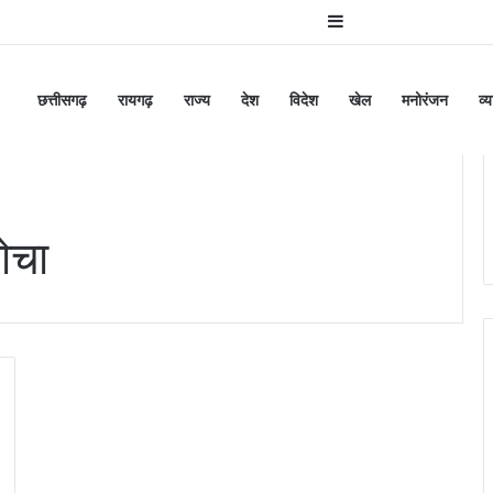
Sidebar
छत्तीसगढ़
रायगढ़
राज्य
देश
विदेश
खेल
मनोरंजन
व्
ोचा