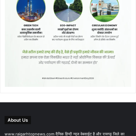
About Us
www.raigarhtopnews.com दैनिक हिन्दी न्यूज वेबसाईट है और रायगढ़ जिले का