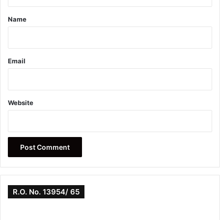
t
*
Name
Email
Website
R.O. No. 13954/ 65