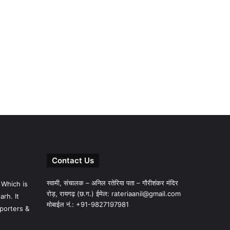
Contact Us
स्वामी, संचालक – अनिल रतेरिया पता – गौरीशंकर मंदिर
 Which is
रोड़, रायगढ़ (छ.ग.) ईमेल:
rateriaanil@gmail.com
rh. It
मोबाईल नं.: +91-9827197981
porters &