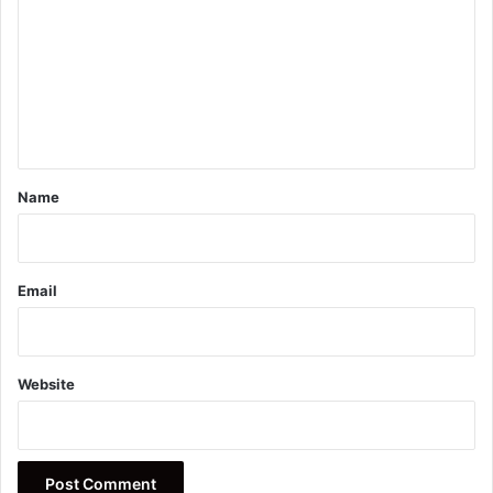
m
m
e
n
t
*
Name
Email
Website