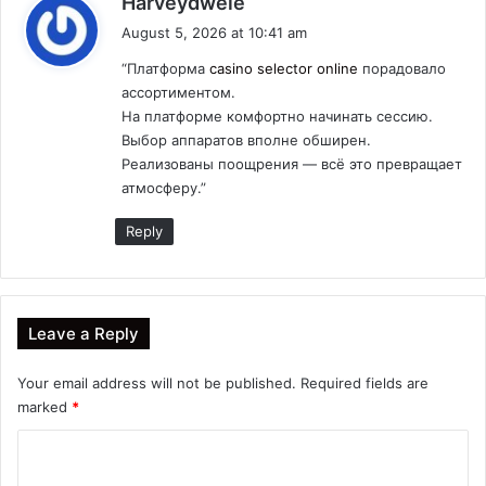
Harveydwele
a
August 5, 2026 at 10:41 am
y
“Платформа
casino selector online
порадовало
s
ассортиментом.
:
На платформе комфортно начинать сессию.
Выбор аппаратов вполне обширен.
Реализованы поощрения — всё это превращает
атмосферу.”
Reply
Leave a Reply
Your email address will not be published.
Required fields are
marked
*
C
o