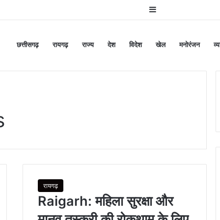
Sidebar
छत्तीसगढ़
रायगढ़
राज्य
देश
विदेश
खेल
मनोरंजन
व्
s
रायगढ़
Raigarh: महिला सुरक्षा और
मानव तस्करी की रोकथाम के लिए