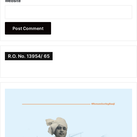
Website
R.O. No. 13954/ 65