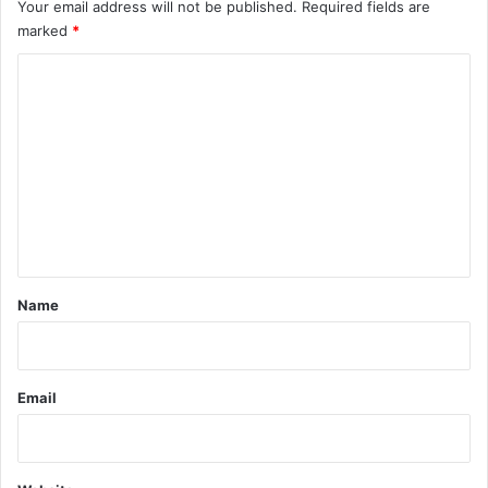
Your email address will not be published.
Required fields are
marked
*
C
o
m
m
e
n
t
*
Name
Email