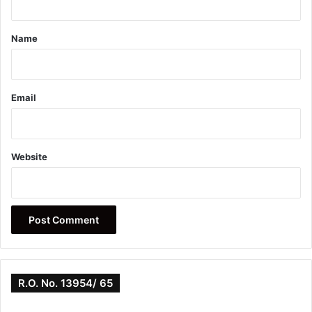
t
*
Name
Email
Website
R.O. No. 13954/ 65