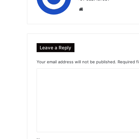
Website
Leave a Reply
Your email address will not be published.
Required f
C
o
m
m
e
n
t
*