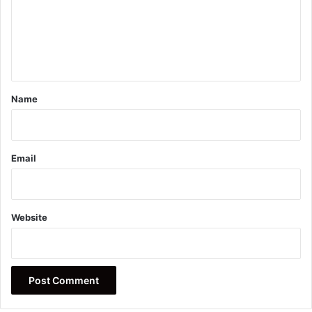
m
e
n
t
*
Name
Email
Website