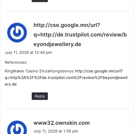
http://cse.google.mn/url?
q=http://de.trustpilot.com/review/b
s
eyondjewellery.de
a
July 11, 2026 at 12:44 pm
y
References:
s
:
KingMaker Casino Einzahlungsbonus
http://cse.google.mn/url?
q=http%3A%2F%2Fde.trustpilot.com%2Freview%2Fbeyondjewell
ery.de
Reply
s
www32.ownskin.com
a
July 11, 2026 at 1:56 pm