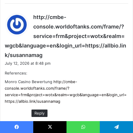
http://cmbe-
console.worldoftanks.com/frame/?
service=frm&project=wotx&realm=
wgcb&language=en&login_url=https://allbio.lin
s
k/susannamag
a
July 12, 2026 at 8:48 pm
y
References:
s
:
Monro Casino Bewertung
http://cmbe-
console.worldoftanks.com/frame/?
service=frm&project=wotx&realm=wgcb&language=en&login_url=
https://allbio.link/susannamag
Reply
Facebook
X
WhatsApp
Telegram