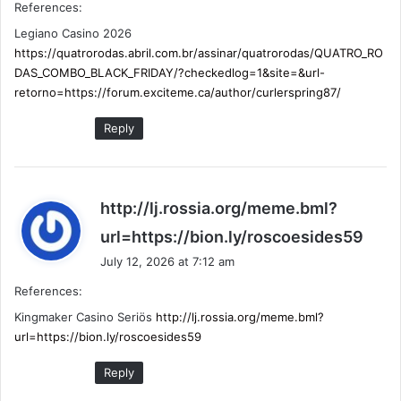
References:
s
:
Legiano Casino 2026
https://quatrorodas.abril.com.br/assinar/quatrorodas/QUATRO_RO
DAS_COMBO_BLACK_FRIDAY/?checkedlog=1&site=&url-
retorno=https://forum.exciteme.ca/author/curlerspring87/
Reply
http://lj.rossia.org/meme.bml?
s
url=https://bion.ly/roscoesides59
a
July 12, 2026 at 7:12 am
y
References:
s
:
Kingmaker Casino Seriös
http://lj.rossia.org/meme.bml?
url=https://bion.ly/roscoesides59
Reply