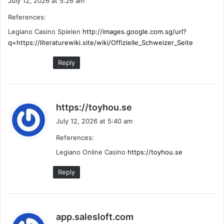
July 12, 2026 at 5:26 am
y
References:
s
:
Legiano Casino Spielen
http://images.google.com.sg/url?
q=https://literaturewiki.site/wiki/Offizielle_Schweizer_Seite
Reply
s
https://toyhou.se
a
July 12, 2026 at 5:40 am
y
References:
s
:
Legiano Online Casino
https://toyhou.se
Reply
s
app.salesloft.com