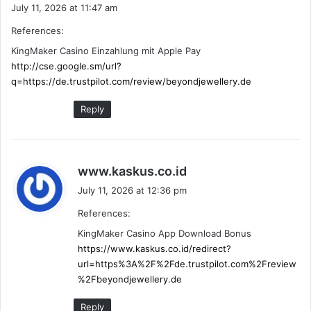
a
July 11, 2026 at 11:47 am
y
References:
s
:
KingMaker Casino Einzahlung mit Apple Pay
http://cse.google.sm/url?
q=https://de.trustpilot.com/review/beyondjewellery.de
Reply
s
www.kaskus.co.id
a
July 11, 2026 at 12:36 pm
y
References:
s
:
KingMaker Casino App Download Bonus
https://www.kaskus.co.id/redirect?
url=https%3A%2F%2Fde.trustpilot.com%2Freview
%2Fbeyondjewellery.de
Reply