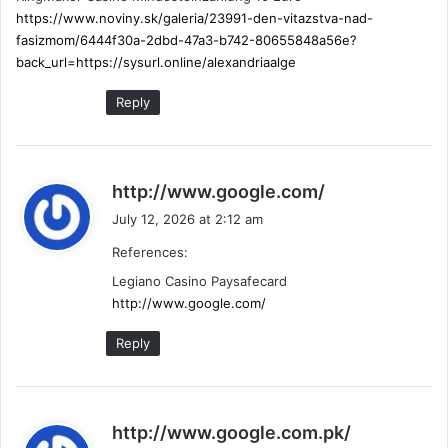
https://www.noviny.sk/galeria/23991-den-vitazstva-nad-
fasizmom/6444f30a-2dbd-47a3-b742-80655848a56e?
back_url=https://sysurl.online/alexandriaalge
Reply
s
http://www.google.com/
a
July 12, 2026 at 2:12 am
y
References:
s
:
Legiano Casino Paysafecard
http://www.google.com/
Reply
s
http://www.google.com.pk/