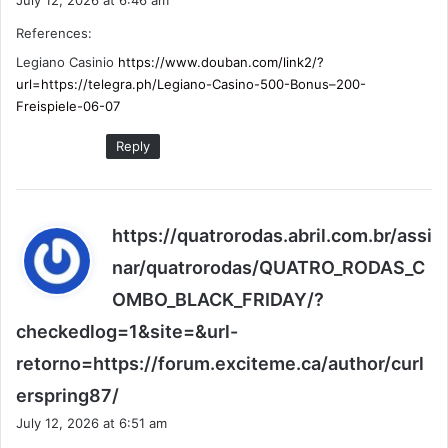
July 12, 2026 at 6:46 am
y
References:
s
:
Legiano Casinio
https://www.douban.com/link2/?
url=https://telegra.ph/Legiano-Casino-500-Bonus–200-
Freispiele-06-07
Reply
https://quatrorodas.abril.com.br/assi
nar/quatrorodas/QUATRO_RODAS_C
OMBO_BLACK_FRIDAY/?
checkedlog=1&site=&url-
retorno=https://forum.exciteme.ca/author/curl
s
erspring87/
a
July 12, 2026 at 6:51 am
y