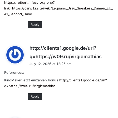
https://reibert.info/proxy.php?
link=https://carwiki.site/wiki/Leguano_Grau_Sneakers_Damen_EU_
41_Second_Hand
Reply
http://clients1.google.de/url?
s
q=https://w09.ru/virgiemathias
a
July 12, 2026 at 12:25 am
y
References:
s
:
KingMaker jetzt einzahlen bonus
http://clients1.google.de/url?
q=https://w09.ru/virgiemathias
Reply