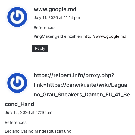
s
www.google.md
a
July 11, 2026 at 11:14 pm
y
References:
s
:
KingMaker geld einzahlen
http://www.google.md
Reply
https://reibert.info/proxy.php?
link=https://carwiki.site/wiki/Legua
no_Grau_Sneakers_Damen_EU_41_Se
s
cond_Hand
a
July 12, 2026 at 12:16 am
y
References:
s
:
Legiano Casino Mindestauszahlung