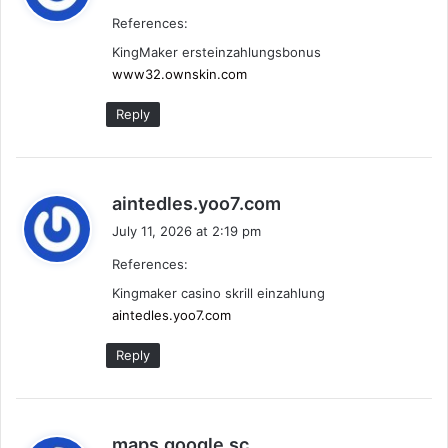
y
References:
s
:
KingMaker ersteinzahlungsbonus
www32.ownskin.com
Reply
s
aintedles.yoo7.com
a
July 11, 2026 at 2:19 pm
y
References:
s
:
Kingmaker casino skrill einzahlung
aintedles.yoo7.com
Reply
s
maps.google.sc