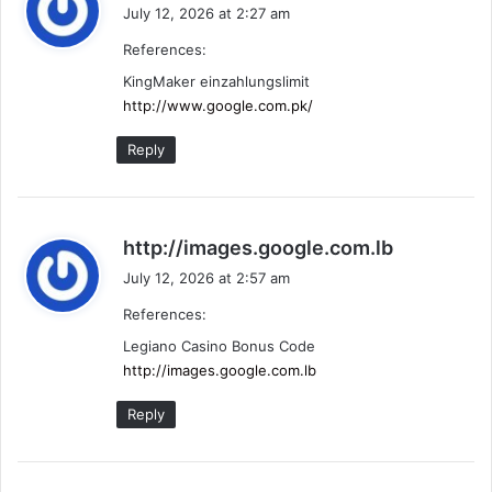
a
July 12, 2026 at 2:27 am
y
References:
s
:
KingMaker einzahlungslimit
http://www.google.com.pk/
Reply
s
http://images.google.com.lb
a
July 12, 2026 at 2:57 am
y
References:
s
:
Legiano Casino Bonus Code
http://images.google.com.lb
Reply