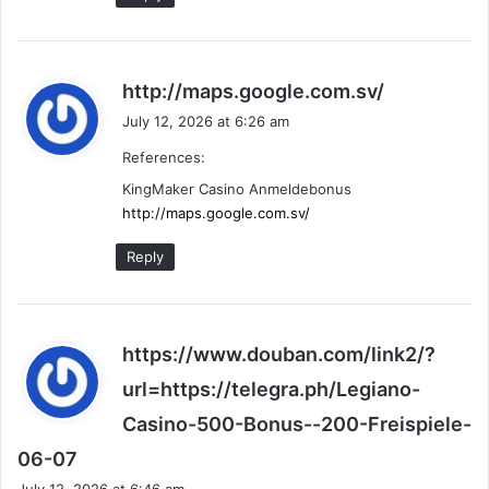
s
http://maps.google.com.sv/
a
July 12, 2026 at 6:26 am
y
References:
s
:
KingMaker Casino Anmeldebonus
http://maps.google.com.sv/
Reply
https://www.douban.com/link2/?
url=https://telegra.ph/Legiano-
Casino-500-Bonus--200-Freispiele-
s
06-07
a