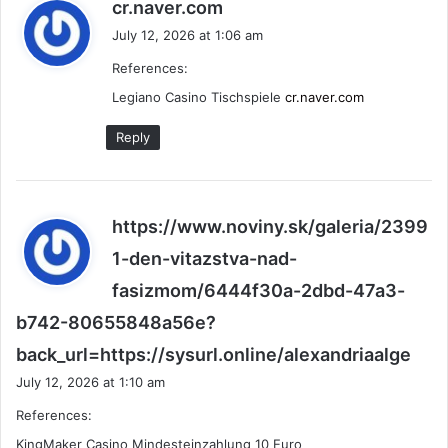
s
cr.naver.com
a
July 12, 2026 at 1:06 am
y
References:
s
:
Legiano Casino Tischspiele
cr.naver.com
Reply
https://www.noviny.sk/galeria/2399
1-den-vitazstva-nad-
fasizmom/6444f30a-2dbd-47a3-
b742-80655848a56e?
s
back_url=https://sysurl.online/alexandriaalge
a
July 12, 2026 at 1:10 am
y
References:
s
:
KingMaker Casino Mindesteinzahlung 10 Euro