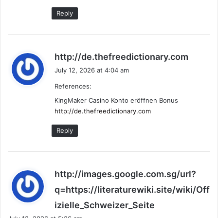
Reply
s
http://de.thefreedictionary.com
a
July 12, 2026 at 4:04 am
y
References:
s
:
KingMaker Casino Konto eröffnen Bonus
http://de.thefreedictionary.com
Reply
http://images.google.com.sg/url?
q=https://literaturewiki.site/wiki/Off
s
izielle_Schweizer_Seite
a