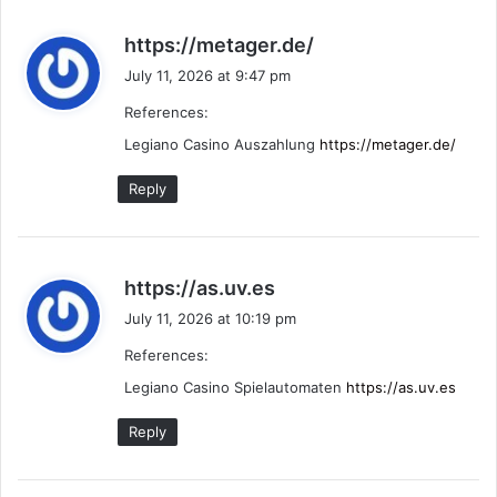
s
https://metager.de/
a
July 11, 2026 at 9:47 pm
y
References:
s
:
Legiano Casino Auszahlung
https://metager.de/
Reply
s
https://as.uv.es
a
July 11, 2026 at 10:19 pm
y
References:
s
:
Legiano Casino Spielautomaten
https://as.uv.es
Reply