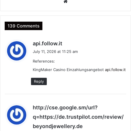
Website
139 Comments
s
api.follow.it
a
July 11, 2026 at 11:25 am
y
References:
s
:
KingMaker Casino Einzahlungsangebot
api.follow.it
Reply
http://cse.google.sm/url?
q=https://de.trustpilot.com/review/
s
beyondjewellery.de