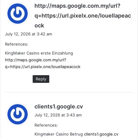
http://maps.google.com.my/url?
q=https://url.pixelx.one/louellapeac
s
ock
a
July 12, 2026 at 3:42 am
y
References:
s
:
KingMaker Casino erste Einzahlung
http://maps.google.com.my/url?
q=https://url.pixelx.one/louellapeacock
Reply
s
clients1.google.cv
a
July 12, 2026 at 3:43 am
y
References:
s
:
Kingmaker Casino Betrug
clients1.google.cv