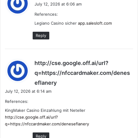
a
July 12, 2026 at 6:06 am
y
References:
s
:
Legiano Casino sicher
app.salesloft.com
Reply
http://cse.google.off.ai/url?
q=https://nfccardmaker.com/denes
s
eflanery
a
July 12, 2026 at 6:14 am
y
References:
s
:
KingMaker Casino Einzahlung mit Neteller
http://cse.google.off.ai/url?
q=https://nfccardmaker.com/deneseflanery
Reply