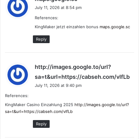
a
July 11, 2026 at 8:54 pm
y
References:
s
:
KingMaker jetzt einzahlen bonus
maps.google.sc
Reply
http://images.google.to/url?
s
sa=t&url=https://cabseh.com/vlfLb
a
July 11, 2026 at 9:40 pm
y
References:
s
:
KingMaker Casino Einzahlung 2025
http://images.google.to/url?
sa=t&url=https://cabseh.com/vlfLb
Reply