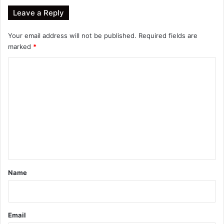
Leave a Reply
Your email address will not be published.
Required fields are
marked
*
C
o
m
m
e
n
t
*
Name
Email