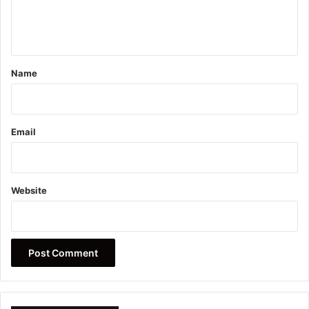
e
n
t
*
Name
Email
Website