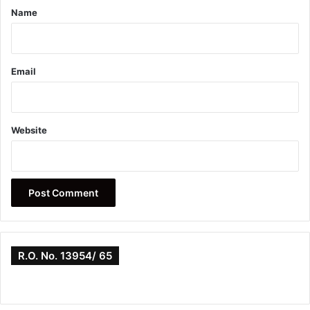
*
Name
Email
Website
R.O. No. 13954/ 65