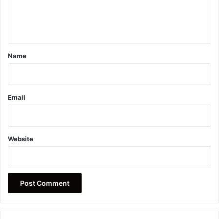
e
n
t
*
Name
Email
Website