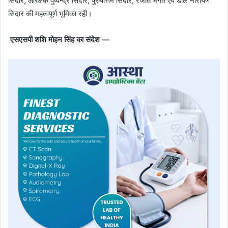
सिदार, आरक्षक पुष्पेन्द्र सिदार, पुरुषोत्तम सिदार, रंजीत भगत एवं डोल नारायण
सिदार की महत्वपूर्ण भूमिका रही।
एसएसपी शशि मोहन सिंह का संदेश —