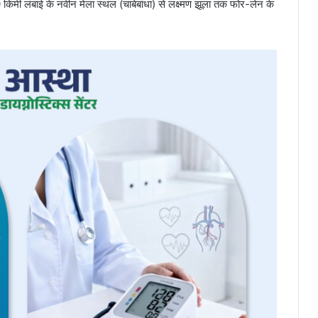
किमी लंबाई के नवीन मेला स्थल (चाबेबांधा) से लक्ष्मण झूला तक फोर-लेन के