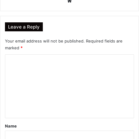
Website
Leave a Reply
Your email address will not be published.
Required fields are
marked
*
C
o
m
m
e
n
t
*
Name