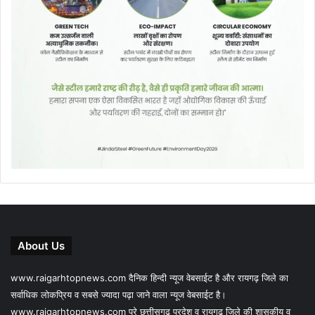
About Us
www.raigarhtopnews.com दैनिक हिन्दी न्यूज वेबसाईट है और रायगढ़ जिले का
सर्वाधिक लोकप्रिय व सबसे ज्यादा पढ़ा जाने वाला न्यूज वेबसाईट है।
www.raigarhtopnews.com पूरे छत्तीसगढ़ प्रदेश व रायगढ़ जिले की शासकीय व