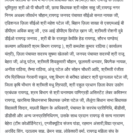
भूमिपुत्र श्री ओ पी चौधरी जी, छाया बिधायक श्री महेश साहू जी,रायगढ़ नगर
निगम अधक्ष्य जीवर्धन चौहान,रायगढ़ जनपद पंचायत सीईओ सनत नायक जी,
एडिशनल ज़िला सीईओ श्री महेश पटेल जी, बिहान ज़िला साखा से एसएमआई बी
डीपीएम अविक बासु जी , एफ आई डीपीएम फ़िरोज़ ख़ान जी, श्रीमती रोशनी दुबे
डीईओ रायगढ़ जनपद , श्री बी के राजपूत केवीके हेड रायगढ़, सौरभ पाण्डेय(
कल्याण अधिकारी श्रम बिभाग रायगढ़ ), श्री कमलेश कुमार राठिया ( कार्यालय
यंत्री), ज़िला पंचायत सदस्य सुषमा खेलको जी, जनपद पंचायत सदस्यों श्री राजू
बेहरा जी, अंजू पटेल, श्रीमती शिवकुमारी चौहान, फूलमती धनवार, बिपनैक नायक,
अनीता राठिया, तैम्या राठिया, अंजू पटेल और सोहन चौधरी आदि, श्रीमती रंजीता
रॉय प्रिंसिपल गेरवानी स्कूल, पशु विभाग से बरीषठ डांक्टर श्री पूरनलाल पटेल जी,
जिला कृषि भीभाग से श्रीमती मधु त्रिपाठी, श्री राहुल प्रधान ज़िला वेपार उद्योग
प्रबंधक रायगढ़, श्रम बिभाग से श्री घनश्याम पाणिग्रही असिस्टेंट लेबर कमिश्नर
रायगढ़, खरसिया बिधानसभा बिधायक उमेश पटेल जी, लैलूंगा बिधान सभा बिधायक
विद्यावती सिदार, मछली बिहाग के अधिकारी, पंचायत के सरपंच प्रतिनिधि, बीडीसी,
डीडीसी और अन्य जनप्रतिनिधिगण, उसके साथ प्रदान रायगढ़ से सत्य नारायण
बेहेरा (टीम कोऑर्डिनेटर), एग्जीक्यूटिव संजय पांडा, रहमान अंसारी,विद्या प्रधान,
अरविंद सिंग, नूरालाम साहू, डेमन साहू, लोकेश्वरी वर्मा, रायगढ़ महिला संघ के