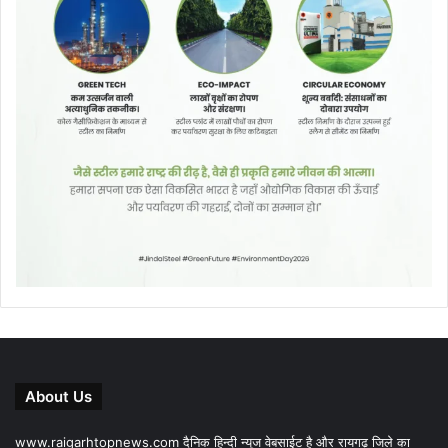
About Us
www.raigarhtopnews.com दैनिक हिन्दी न्यूज वेबसाईट है और रायगढ़ जिले का