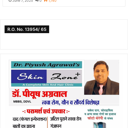
June 7, 2025
0
1,140
R.O. No. 13954/ 65