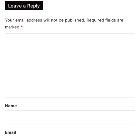
Leave a Reply
Your email address will not be published.
Required fields are
marked
*
C
o
m
m
e
n
t
*
Name
Email