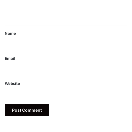
e
n
t
*
Name
Email
Website