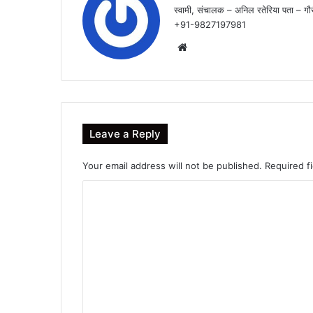
स्वामी, संचालक – अनिल रतेरिया पता – गौर
+91-9827197981
Website
Leave a Reply
Your email address will not be published.
Required f
C
o
m
m
e
n