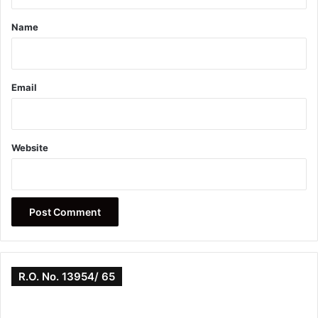
t
*
Name
Email
Website
R.O. No. 13954/ 65