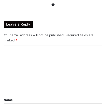
Website
Leave a Reply
Your email address will not be published.
Required fields are
marked
*
C
o
m
m
e
n
t
*
Name