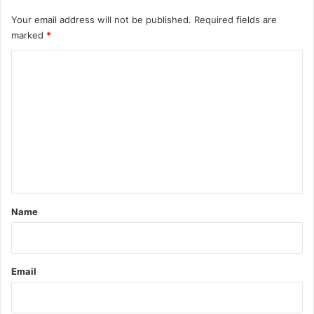
Your email address will not be published.
Required fields are
marked
*
C
o
m
m
e
n
t
*
Name
Email