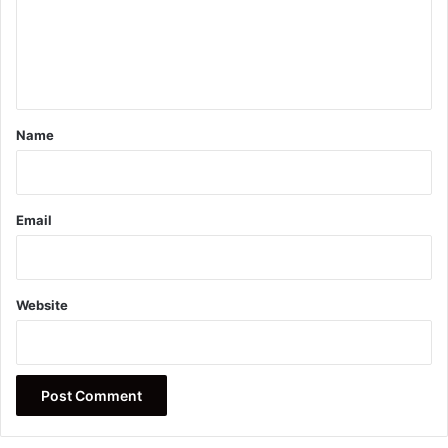
m
e
n
t
*
Name
Email
Website