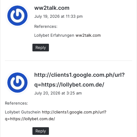
s
ww2talk.com
a
July 19, 2026 at 11:33 pm
y
References:
s
:
Lollybet Erfahrungen
ww2talk.com
Reply
http://clients1.google.com.ph/url?
s
q=https://lollybet.com.de/
a
July 20, 2026 at 3:25 am
y
References:
s
:
Lollybet Gutschein
http://clients1.google.com.ph/url?
q=https://lollybet.com.de/
Reply