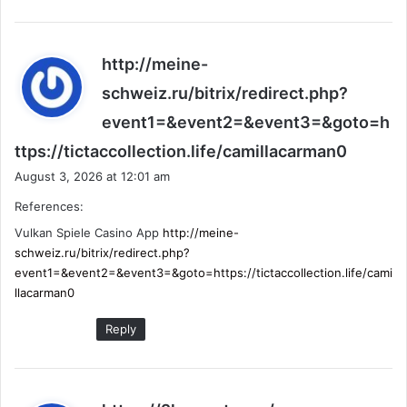
http://meine-
schweiz.ru/bitrix/redirect.php?
event1=&event2=&event3=&goto=h
s
ttps://tictaccollection.life/camillacarman0
a
August 3, 2026 at 12:01 am
y
References:
s
:
Vulkan Spiele Casino App
http://meine-
schweiz.ru/bitrix/redirect.php?
event1=&event2=&event3=&goto=https://tictaccollection.life/cami
llacarman0
Reply
s