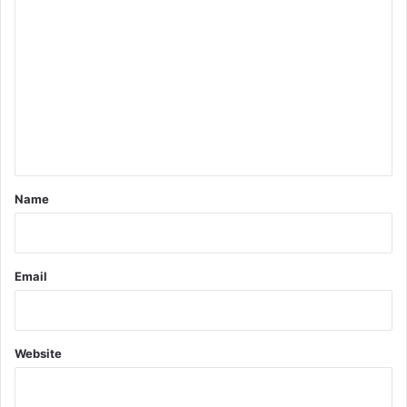
C
o
m
m
e
n
t
*
Name
Email
Website