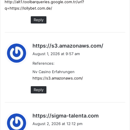
http://alt1.toolbarqueries.google.com.tr/url?
q=https://lollybet.com.de/
Reply
s
https://s3.amazonaws.com/
a
August 1, 2026 at 9:57 am
y
References:
s
:
Nv Casino Erfahrungen
https://s3.amazonaws.com/
Reply
s
https://sigma-talenta.com
a
August 2, 2026 at 12:12 pm
y