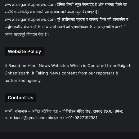
www.raigarhtopnews.com दैनिक हिन्दी न्यूज वेबसाईट है और रायगढ़ जिले का
सर्वाधिक लोकप्रिय व सबसे ज्यादा पढ़ा जाने वाला न्यूज वेबसाईट है।
www.raigarhtopnews.com पूरे छत्तीसगढ़ प्रदेश व रायगढ़ जिले की शासकीय व
अर्द्धशासकीय योजनाओं के साथ सभी खबरों को प्राथमिकता के साथ प्रसारित करने में
अपना महत्वपूर्ण योगदान देता है।
Website Policy
It Based on Hindi News Websites Which is Operated from Raigarh,
Chhattisgarh. It Taking News content from our reporters &
authorized agency.
Contact Us
स्वामी, संचालक – अनिल रतेरिया पता – गौरीशंकर मंदिर रोड़, रायगढ़ (छ.ग.) ईमेल:
rateriaanil@gmail.com
मोबाईल नं.: +91-9827197981