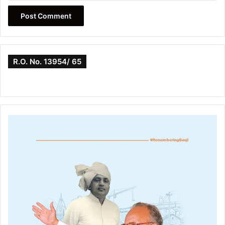
R.O. No. 13954/ 65