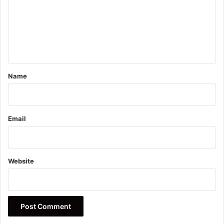
m
e
n
t
*
Name
Email
Website