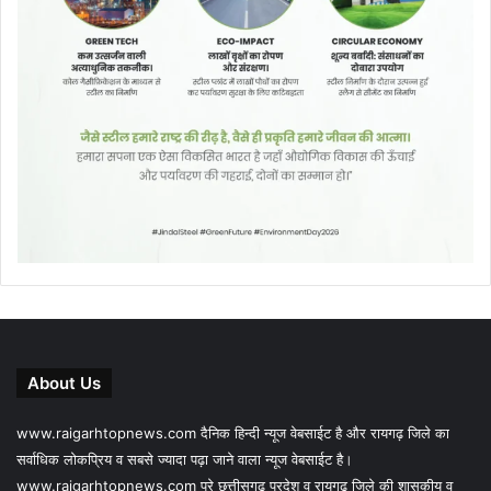
About Us
www.raigarhtopnews.com दैनिक हिन्दी न्यूज वेबसाईट है और रायगढ़ जिले का
सर्वाधिक लोकप्रिय व सबसे ज्यादा पढ़ा जाने वाला न्यूज वेबसाईट है।
www.raigarhtopnews.com पूरे छत्तीसगढ़ प्रदेश व रायगढ़ जिले की शासकीय व