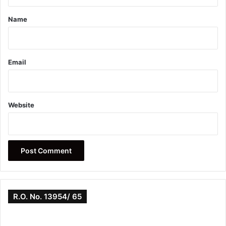
t
*
Name
Email
Website
R.O. No. 13954/ 65