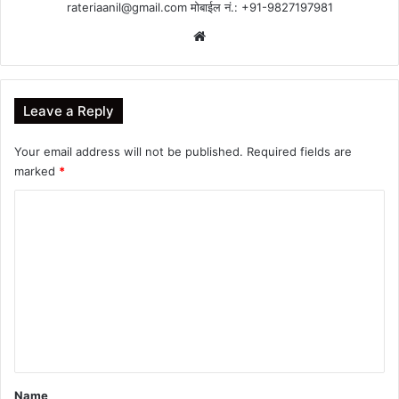
rateriaanil@gmail.com
मोबाईल नं.: +91-9827197981
Website
Leave a Reply
Your email address will not be published.
Required fields are
marked
*
C
o
m
m
e
n
t
*
Name