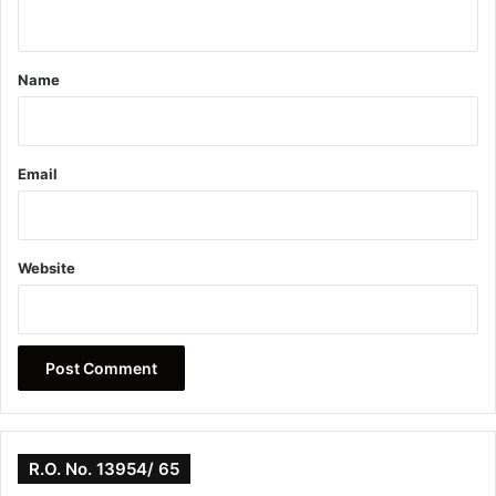
n
t
*
Name
Email
Website
R.O. No. 13954/ 65