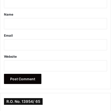
t
*
Name
Email
Website
R.O. No. 13954/ 65