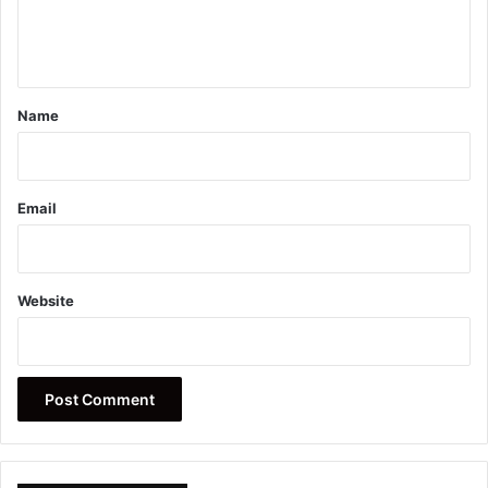
e
n
t
*
Name
Email
Website