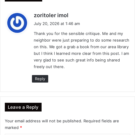
s
zoritoler imol
a
July 20, 2026 at 1:46 am
y
Thank you for the sensible critique. Me and my
s
neighbor were just preparing to do some research
:
on this. We got a grab a book from our area library
but I think I learned more clear from this post. I am
very glad to see such great info being shared
freely out there.
Reply
Leave a Reply
Your email address will not be published.
Required fields are
marked
*