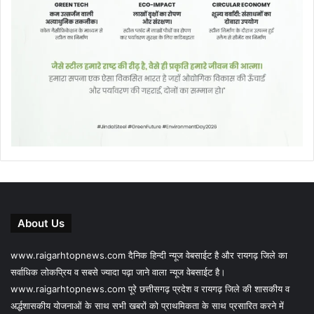
About Us
www.raigarhtopnews.com दैनिक हिन्दी न्यूज वेबसाईट है और रायगढ़ जिले का
सर्वाधिक लोकप्रिय व सबसे ज्यादा पढ़ा जाने वाला न्यूज वेबसाईट है।
www.raigarhtopnews.com पूरे छत्तीसगढ़ प्रदेश व रायगढ़ जिले की शासकीय व
अर्द्धशासकीय योजनाओं के साथ सभी खबरों को प्राथमिकता के साथ प्रसारित करने में