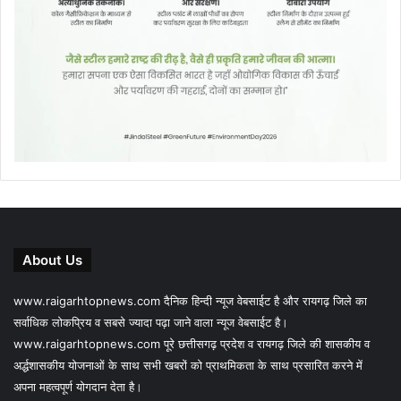
About Us
www.raigarhtopnews.com दैनिक हिन्दी न्यूज वेबसाईट है और रायगढ़ जिले का
सर्वाधिक लोकप्रिय व सबसे ज्यादा पढ़ा जाने वाला न्यूज वेबसाईट है।
www.raigarhtopnews.com पूरे छत्तीसगढ़ प्रदेश व रायगढ़ जिले की शासकीय व
अर्द्धशासकीय योजनाओं के साथ सभी खबरों को प्राथमिकता के साथ प्रसारित करने में
अपना महत्वपूर्ण योगदान देता है।