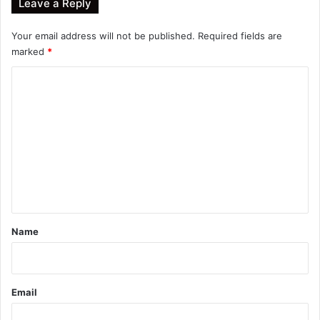
Leave a Reply
Your email address will not be published.
Required fields are
marked
*
C
o
m
m
e
n
t
*
Name
Email