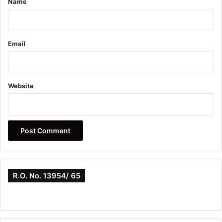
Name
Email
Website
R.O. No. 13954/ 65