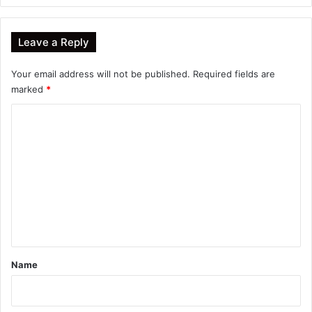
Leave a Reply
Your email address will not be published.
Required fields are
marked
*
C
o
m
m
e
n
t
*
Name