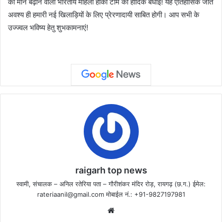
का मान बढ़ाने वाली भारतीय महिला हॉकी टीम को हार्दिक बधाई! यह ऐतिहासिक जीत
अवश्य ही हमारी नई खिलाड़ियों के लिए प्रेरणादायी साबित होगी। आप सभी के
उज्ज्वल भविष्य हेतु शुभकामनाएं!
raigarh top news
स्वामी, संचालक – अनिल रतेरिया पता – गौरीशंकर मंदिर रोड़, रायगढ़ (छ.ग.) ईमेल:
rateriaanil@gmail.com
मोबाईल नं.: +91-9827197981
Website