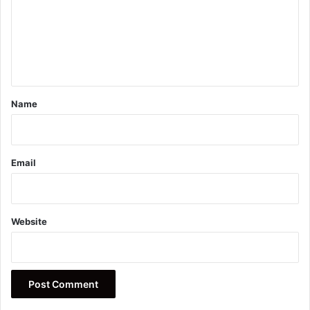
m
e
n
t
*
Name
Email
Website