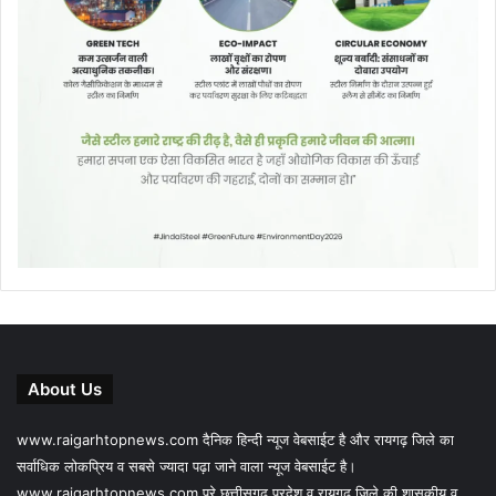
About Us
www.raigarhtopnews.com दैनिक हिन्दी न्यूज वेबसाईट है और रायगढ़ जिले का
सर्वाधिक लोकप्रिय व सबसे ज्यादा पढ़ा जाने वाला न्यूज वेबसाईट है।
www.raigarhtopnews.com पूरे छत्तीसगढ़ प्रदेश व रायगढ़ जिले की शासकीय व