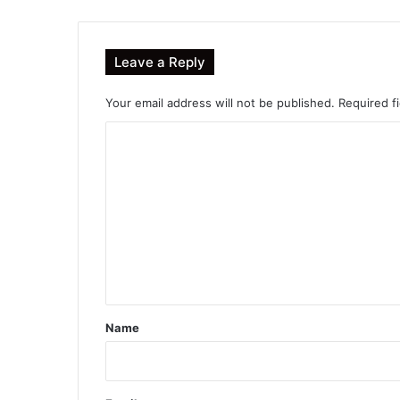
Leave a Reply
Your email address will not be published.
Required f
C
o
m
m
e
n
t
*
Name