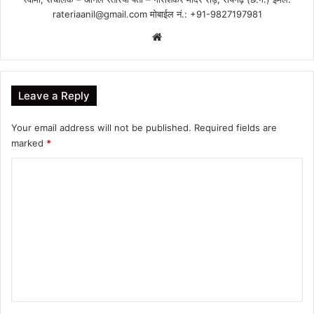
rateriaanil@gmail.com
मोबाईल नं.: +91-9827197981
Website
Leave a Reply
Your email address will not be published.
Required fields are
marked
*
C
o
m
m
e
n
t