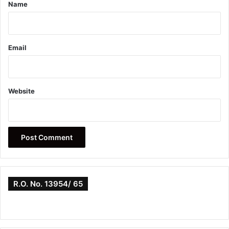
*
Name
Email
Website
R.O. No. 13954/ 65